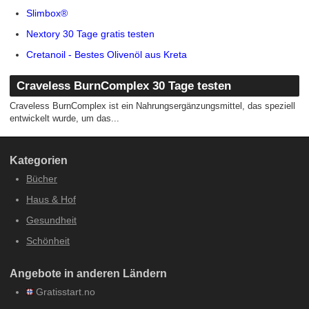
Slimbox®
Nextory 30 Tage gratis testen
Cretanoil - Bestes Olivenöl aus Kreta
Craveless BurnComplex 30 Tage testen
Craveless BurnComplex ist ein Nahrungsergänzungsmittel, das speziell
entwickelt wurde, um das...
Kategorien
Bücher
Haus & Hof
Gesundheit
Schönheit
Angebote in anderen Ländern
Gratisstart.no